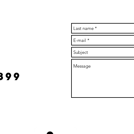
 river
l.com
899