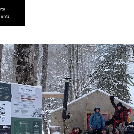
nte
ments