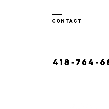
Contact
130 castonguay road, claude
laciterac@gmai
418-764-6