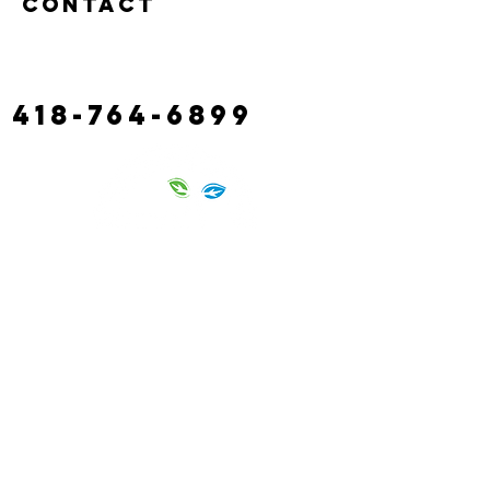
Contact
130 castonguay road,
claude river
laciterac@gmail.com
418-764-6899