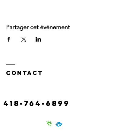
Partager cet événement
Contact
130 castonguay road,
claude river
laciterac@gmail.com
418-764-6899