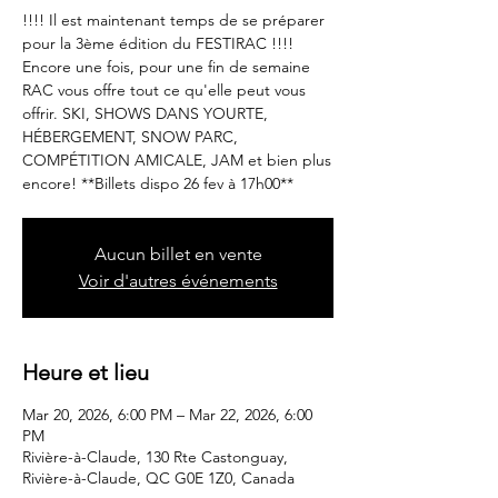
!!!! Il est maintenant temps de se préparer
pour la 3ème édition du FESTIRAC !!!!
Encore une fois, pour une fin de semaine
RAC vous offre tout ce qu'elle peut vous
offrir. SKI, SHOWS DANS YOURTE,
HÉBERGEMENT, SNOW PARC,
COMPÉTITION AMICALE, JAM et bien plus
encore! **Billets dispo 26 fev à 17h00**
Aucun billet en vente
Voir d'autres événements
Heure et lieu
Mar 20, 2026, 6:00 PM – Mar 22, 2026, 6:00
PM
Rivière-à-Claude, 130 Rte Castonguay,
Rivière-à-Claude, QC G0E 1Z0, Canada