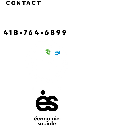
Contact
130 route castonguay,
rivière à claude
laciterac@gmail.com
418-764-6899