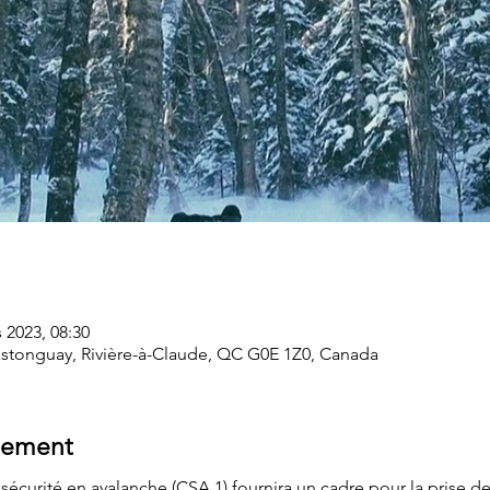
s 2023, 08:30
Castonguay, Rivière-à-Claude, QC G0E 1Z0, Canada
nement
 sécurité en avalanche (CSA 1) fournira un cadre pour la prise de