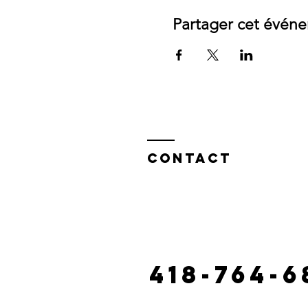
Partager cet évén
Contact
130 route castonguay, riviè
laciterac@gmai
418-764-6