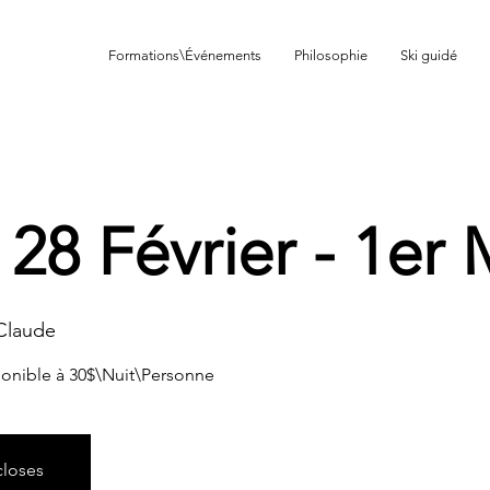
Formations\Événements
Philosophie
Ski guidé
de dénivelé
 28 Février - 1er
-Claude
onible à 30$\Nuit\Personne
closes