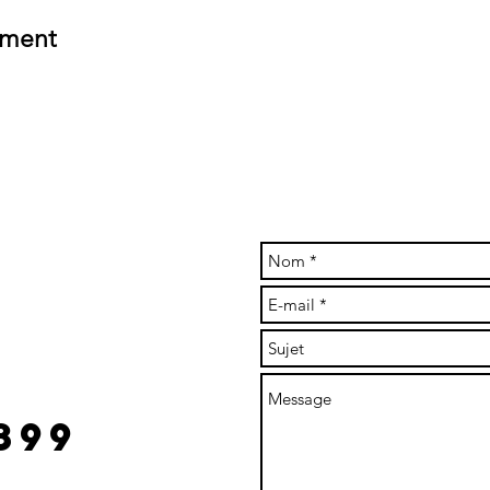
ement
re à claude
l.com
899