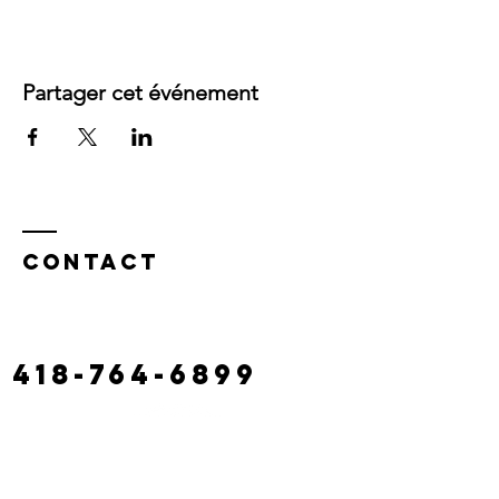
Partager cet événement
Contact
130 route castonguay,
rivière à claude
laciterac@gmail.com
418-764-6899