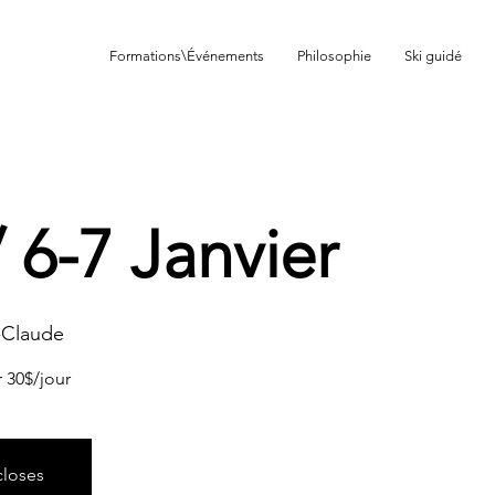
Formations\Événements
Philosophie
Ski guidé
de dénivelé
 6-7 Janvier
à-Claude
 30$/jour
closes