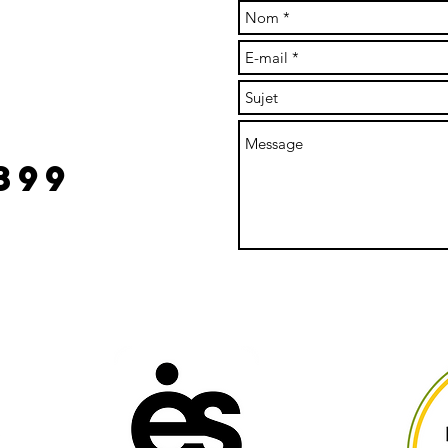
re à claude
l.com
899