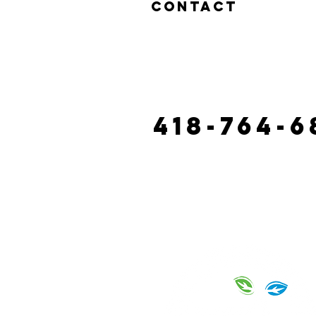
Contact
130 route castonguay, riviè
laciterac@gmai
418-764-6