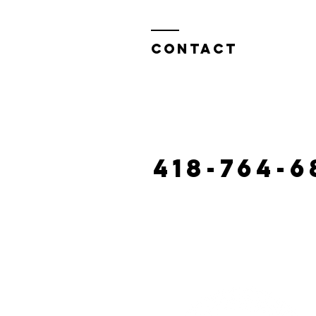
Contact
130 route castonguay, riviè
laciterac@gmai
418-764-6