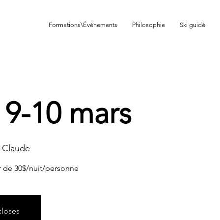
Formations\Événements
Philosophie
Ski guidé
de dénivelé
 9-10 mars
à-Claude
 de 30$/nuit/personne
closes