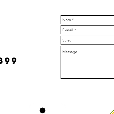
re à claude
l.com
899