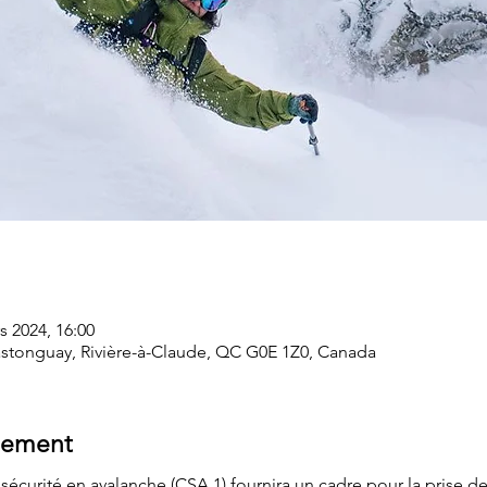
s 2024, 16:00
Castonguay, Rivière-à-Claude, QC G0E 1Z0, Canada
nement
 sécurité en avalanche (CSA 1) fournira un cadre pour la prise de