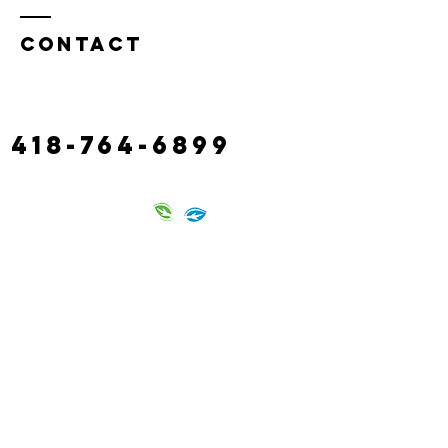
Contact
130 route castonguay,
rivière à claude
laciterac@gmail.com
418-764-6899