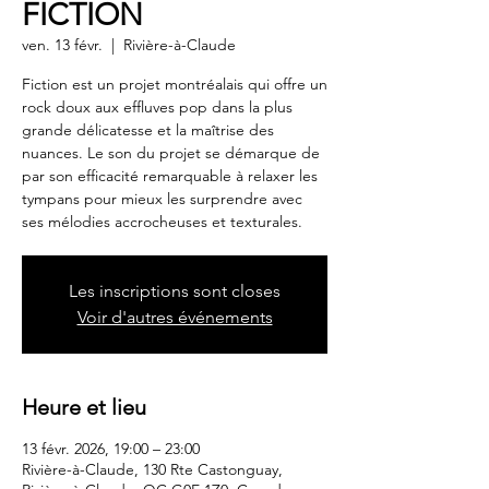
FICTION
ven. 13 févr.
  |  
Rivière-à-Claude
Fiction est un projet montréalais qui offre un
rock doux aux effluves pop dans la plus
grande délicatesse et la maîtrise des
nuances. Le son du projet se démarque de
par son efficacité remarquable à relaxer les
tympans pour mieux les surprendre avec
ses mélodies accrocheuses et texturales.
Les inscriptions sont closes
Voir d'autres événements
Heure et lieu
13 févr. 2026, 19:00 – 23:00
Rivière-à-Claude, 130 Rte Castonguay,