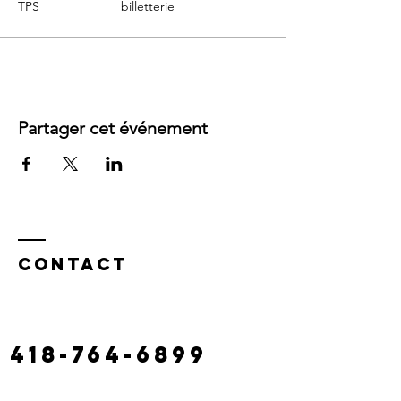
TPS
billetterie
Partager cet événement
Contact
130 route castonguay,
rivière à claude
laciterac@gmail.com
418-764-6899