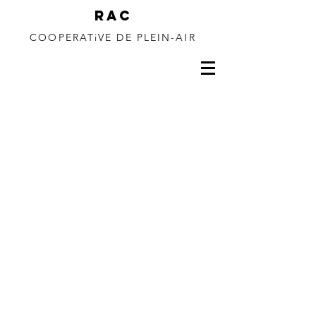
RAC
COOPERATiVE DE PLEIN-AIR
150 à 350m de
dénivelé