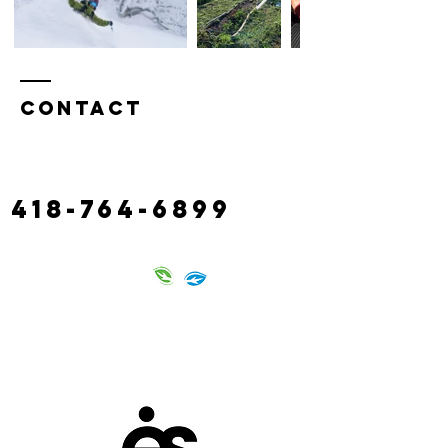
Contact
130 route castonguay,
rivière à claude
laciterac@gmail.com
418-764-6899