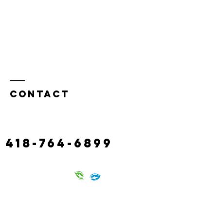
Contact
130 route castonguay,
rivière à claude
laciterac@gmail.com
418-764-6899