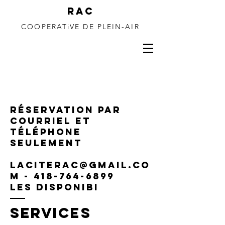
RAC
COOPERATiVE DE PLEIN-AIR
150 à 350m de
dénivelé
Réservation par
courriel et
téléphone
seulement
laciterac@gmail.co
m - 418-764-6899
Les disponibi
SERVICES